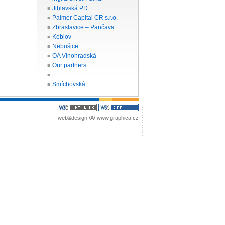
Jihlavská PD
■
Palmer Capital CR s.r.o.
■
Zbraslavice – Pančava
■
Keblov
■
Nebušice
■
OA Vinohradská
■
Our partners
■
--------------------------------
■
Smíchovská
■
web&design /A\
www.graphica.cz