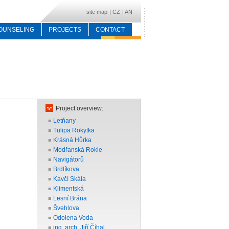
site map
|
CZ
|
AN
OUNSELING
PROJECTS
CONTACT
Project overview:
Letňany
■
Tulipa Rokytka
■
Krásná Hůrka
■
Modřanská Rokle
■
Navigátorů
■
Brdlíkova
■
Kavčí Skála
■
Klimentská
■
Lesní Brána
■
Švehlova
■
Odolena Voda
■
ing. arch. Jiří Číhal
■